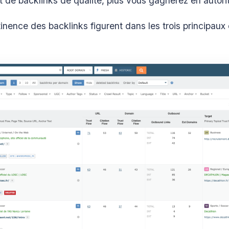
it de backlinks de qualité, plus vous gagnerez en autori
inence des backlinks figurent dans les trois principaux 