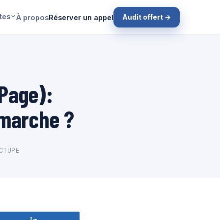
tes
Audit offert →
À propos
Réserver un appel
 Page):
 marche ?
CTURE