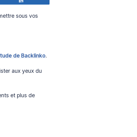
Partagez
mettre sous vos
étude de Backlinko
.
xister aux yeux du
ents et plus de