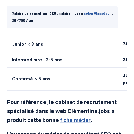
Salaire du consultant SEO : salaire moyen
selon Glassdoor
:
36 479€ / an
30/3
Junior < 3 ans
Intermédiaire : 3-5 ans
35/4
Jusq
Confirmé > 5 ans
par 
Pour référence, le cabinet de recrutement
spécialisé dans le web Clémentine.jobs a
produit cette bonne
fiche métier
.