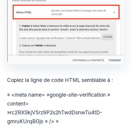
Copiez la ligne de code HTML semblable à :
« <meta name= »google-site-verification »
content=
»rc2RXSkjV5rz9P2s2hTwdDsnwTu4tD-
gmruKUrqBGjs » /> »