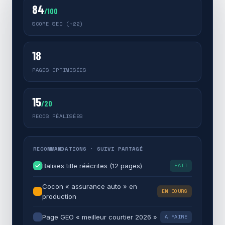
84
/100
SCORE SEO (+22)
18
PAGES OPTIMISÉES
15
/20
RECOS RÉALISÉES
RECOMMANDATIONS · SUIVI PARTAGÉ
Balises title réécrites (12 pages)
FAIT
Cocon « assurance auto » en
EN COURS
production
Page GEO « meilleur courtier 2026 »
À FAIRE