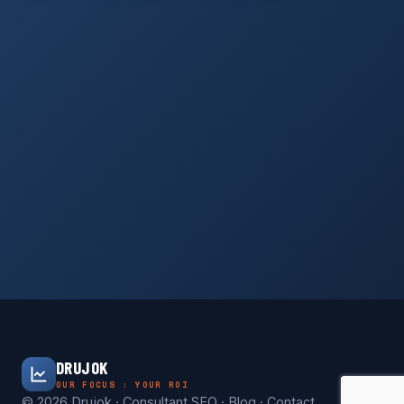
DRUJOK
OUR FOCUS : YOUR ROI
© 2026 Drujok · Consultant SEO ·
Blog
·
Contact